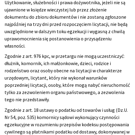
Użytkowanie, służebności i prawa dożywotnika, jeżeli nie są
ujawnione w księdze wieczystej lub przez złożenie
dokumentu do zbioru dokumentów i nie zostaną zgłoszone
najpóźniej na trzy dni przed rozpoczęciem licytacji, nie będą
uwzględnione w dalszym toku egzekucji i wygasną z chwilą
uprawomocnienia się postanowienia o przysądzeniu
własności.
Zgodnie z art. 976 kpc, w przetargu nie mogą uczestniczyć:
dłużnik, komornik, ich małżonkowie, dzieci, rodzice i
rodzeństwo oraz osoby obecne na licytacji w charakterze
urzędowym, licytant, który nie wykonał warunków
poprzedniej licytacji, osoby, które mogą nabyć nieruchomość
tylko za zezwoleniem organu państwowego, a zezwolenia
tego nie przedstawiły.
Zgodnie z art. 18 ustawy o podatku od towarów i usług (Dz.U.
Nr 54, poz. 535) komornicy sądowi wykonujący czynności
egzekucyjne w rozumieniu przepisów kodeksu postępowania
cywilnego są płatnikami podatku od dostawy, dokonywanej w