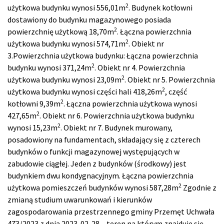
2
użytkowa budynku wynosi 556,01m
. Budynek kotłowni
dostawiony do budynku magazynowego posiada
2
powierzchnię użytkową 18,70m
. Łączna powierzchnia
2
użytkowa budynku wynosi 574,71m
. Obiekt nr
3.Powierzchnia użytkowa budynku: Łączna powierzchnia
2
budynku wynosi 371,24m
. Obiekt nr 4. Powierzchnia
2
użytkowa budynku wynosi 23,09m
. Obiekt nr 5. Powierzchnia
2
użytkowa budynku wynosi części hali 418,26m
, część
2
kotłowni 9,39m
. Łączna powierzchnia użytkowa wynosi
2
427,65m
. Obiekt nr 6. Powierzchnia użytkowa budynku
2
wynosi 15,23m
. Obiekt nr 7. Budynek murowany,
posadowiony na fundamentach, składający się z czterech
budynków o funkcji magazynowej występujących w
zabudowie ciągłej. Jeden z budynków (środkowy) jest
budynkiem dwu kondygnacyjnym. Łączna powierzchnia
2
użytkowa pomieszczeń budynków wynosi 587,28m
Zgodnie z
zmianą studium uwarunkowań i kierunków
zagospodarowania przestrzennego gminy Przemęt Uchwała
473/2023 z dnia 2023-02-28 – teren na którym znajduje się