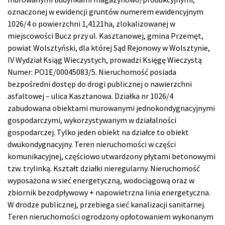
oznaczonej w ewidencji gruntów numerem ewidencyjnym
1026/4 o powierzchni 1,4121ha, zlokalizowanej w
miejscowości Bucz przy ul. Kasztanowej, gmina Przemęt,
powiat Wolsztyński, dla której Sąd Rejonowy w Wolsztynie,
IV Wydział Ksiąg Wieczystych, prowadzi Księgę Wieczystą
Numer: PO1E/00045083/5. Nieruchomość posiada
bezpośredni dostęp do drogi publicznej o nawierzchni
asfaltowej – ulica Kasztanowa. Działka nr 1026/4
zabudowana obiektami murowanymi jednokondygnacyjnymi
gospodarczymi, wykorzystywanym w działalności
gospodarczej. Tylko jeden obiekt na działce to obiekt
dwukondygnacyjny. Teren nieruchomości w części
komunikacyjnej, częściowo utwardzony płytami betonowymi
tzw. trylinką. Kształt działki nieregularny. Nieruchomość
wyposażona w sieć energetyczną, wodociągową oraz w
zbiornik bezodpływowy + napowietrzna linia energetyczna.
W drodze publicznej, przebiega sieć kanalizacji sanitarnej.
Teren nieruchomości ogrodzony opłotowaniem wykonanym