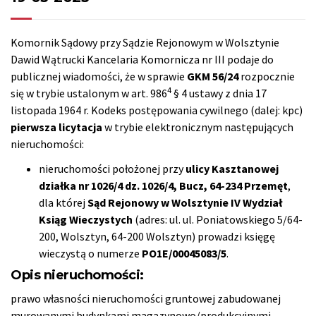
Komornik Sądowy przy Sądzie Rejonowym w Wolsztynie
Dawid Wątrucki Kancelaria Komornicza nr III podaje do
publicznej wiadomości, że w sprawie
GKM 56/24
rozpocznie
4
się w trybie ustalonym w art. 986
§ 4 ustawy z dnia 17
listopada 1964 r. Kodeks postępowania cywilnego (dalej: kpc)
pierwsza licytacja
w trybie elektronicznym następujących
nieruchomości:
nieruchomości położonej przy
ulicy Kasztanowej
działka nr 1026/4 dz. 1026/4, Bucz, 64-234 Przemęt
,
dla której
Sąd Rejonowy w Wolsztynie IV Wydział
Ksiąg Wieczystych
(adres: ul. ul. Poniatowskiego 5/64-
200, Wolsztyn, 64-200 Wolsztyn) prowadzi księgę
wieczystą o numerze
PO1E/00045083/5
.
Opis nieruchomości:
prawo własności nieruchomości gruntowej zabudowanej
murowanymi budynkami magazynowo/produkcyjnymi,