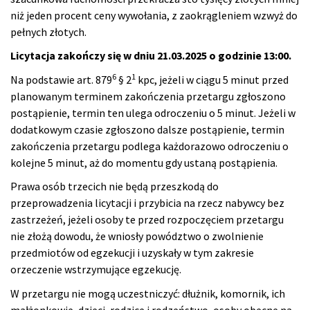
niż jeden procent ceny wywołania, z zaokrągleniem wzwyż do
pełnych złotych.
Licytacja zakończy się w dniu 21.03.2025 o godzinie 13:00.
6
1
Na podstawie art. 879
§ 2
kpc, jeżeli w ciągu 5 minut przed
planowanym terminem zakończenia przetargu zgłoszono
postąpienie, termin ten ulega odroczeniu o 5 minut. Jeżeli w
dodatkowym czasie zgłoszono dalsze postąpienie, termin
zakończenia przetargu podlega każdorazowo odroczeniu o
kolejne 5 minut, aż do momentu gdy ustaną postąpienia.
Prawa osób trzecich nie będą przeszkodą do
przeprowadzenia licytacji i przybicia na rzecz nabywcy bez
zastrzeżeń, jeżeli osoby te przed rozpoczęciem przetargu
nie złożą dowodu, że wniosły powództwo o zwolnienie
przedmiotów od egzekucji i uzyskały w tym zakresie
orzeczenie wstrzymujące egzekucję.
W przetargu nie mogą uczestniczyć: dłużnik, komornik, ich
małżonkowie, dzieci, rodzice i rodzeństwo, osoby obecne na