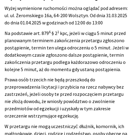
Wyżej wymienione ruchomości można oglądać pod adresem:
ul. ul. Żeromskiego 16a, 64-200 Wolsztyn. Od dnia 31.03.2025
do dnia 01.04.2025 w godzinach od 12:00 do 13:00
6
1
Na podstawie art. 879
§ 2
kpc, jeżeli w ciągu 5 minut przed
planowanym terminem zakończenia przetargu zgłoszono
postąpienie, termin ten ulega odroczeniu o 5 minut. Jeżeli w
dodatkowym czasie zgłoszono dalsze postąpienie, termin
zakończenia przetargu podlega każdorazowo odroczeniu o
kolejne 5 minut, aż do momentu gdy ustaną postąpienia.
Prawa osób trzecich nie będą przeszkodą do
przeprowadzenia licytacji i przybicia na rzecz nabywcy bez
zastrzeżeń, jeżeli osoby te przed rozpoczęciem przetargu
nie złożą dowodu, że wniosły powództwo o zwolnienie
przedmiotów od egzekucji i uzyskały w tym zakresie
orzeczenie wstrzymujące egzekucję.
W przetargu nie mogą uczestniczyć: dłużnik, komornik, ich
małżonkowie, dzieci, rodzice i rodzeństwo, osoby obecne na