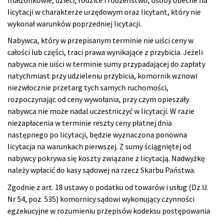
licytacji w charakterze urzędowym oraz licytant, który nie
wykonał warunków poprzedniej licytacji.
Nabywca, który w przepisanym terminie nie uiści ceny w
całości lub części, traci prawa wynikające z przybicia. Jeżeli
nabywca nie uiści w terminie sumy przypadającej do zapłaty
natychmiast przy udzieleniu przybicia, komornik wznowi
niezwłocznie przetarg tych samych ruchomości,
rozpoczynając od ceny wywołania, przy czym opieszały
nabywca nie może nadal uczestniczyć w licytacji. W razie
niezapłacenia w terminie reszty ceny płatnej dnia
następnego po licytacji, będzie wyznaczona ponowna
licytacja na warunkach pierwszej. Z sumy ściągniętej od
nabywcy pokrywa się koszty związane z licytacją. Nadwyżkę
należy wpłacić do kasy sądowej na rzecz Skarbu Państwa.
Zgodnie z art. 18 ustawy o podatku od towarów i usług (Dz.U.
Nr 54, poz. 535) komornicy sądowi wykonujący czynności
egzekucyjne w rozumieniu przepisów kodeksu postępowania