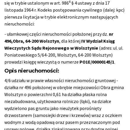
4
się w trybie ustalonym w art. 986
§ 4 ustawy z dnia 17
listopada 1964 r. Kodeks postępowania cywilnego (dalej: kpc)
pierwsza licytacja w trybie elektronicznym następujących
nieruchomości:
- ułamkowej części nieruchomości położonej przy dz.
nr
496,Obra, 64-200 Wolsztyn
, dla której
IV Wydział Ksiąg
Wieczystych Sądu Rejonowego w Wolsztynie
(adres: ul. ul.
Poniatowskiego 5/64-200, Wolsztyn, 64-200 Wolsztyn)
prowadzi księgę wieczystą o numerze
PO1E/00000145/1
.
Opis nieruchomości:
4/6 udziału w prawie własności nieruchomości gruntowej -
działka nr 496 położonej w obrębie miejscowości Obra gmina
Wolsztyn o powierzchni 0,61 ha działka płaska rolna
niezabudowana, użytkowana rolniczo (łąki), na działce
wydzielono pas gruntu jako nieużytek porośnięty
drzwostanem (samosiejki drzew i krzewów) wraz z oczkiem
wodnym z wodą opadową oraz pasem przeznaczonym pod
uprawy polowe, działka zlokalizowana przy drodze polnej