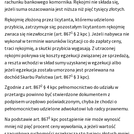
rachunku bankowego komornika. Rękojmi nie składa się,
jeżeli suma oszacowania jest niższa niż pięć tysięcy złotych.
Rękojmię złożoną przez licytanta, któremu udzielono
przybicia, zatrzymuje się; pozostałym licytantom rękojmię
1
zwraca się niezwłocznie (art. 867
§ 2 kpc ). Jeżeli nabywca nie
wykonał w terminie warunków licytacji co do zapłaty ceny,
traci rękojmię, a skutki przybicia wygasają. Z utraconej
rękojmi pokrywa się koszty egzekucji związanej ze sprzedażą,
a reszta wchodzi w skład sumy uzyskanej w egzekucji albo
jeżeli egzekucja została umorzona jest przelewana na
1
dochód Skarbu Państwa (art. 867
§ 3 kpc).
2
Zgodnie z art. 867
§ 4 kpc pełnomocnictwo do udziału w
przetargu powinno być stwierdzone dokumentem z
podpisem urzędowo poświadczonym, chyba że chodzi o
pełnomocnictwo udzielone adwokatowi lub radcy prawnemu.
3
Na podstawie art. 867
kpc postąpienie nie może wynosić
mniej niż pięć procent ceny wywołania, a jeżeli wartość
szacunkowa ruchomości przekracza sto tysięcy złotych mniej