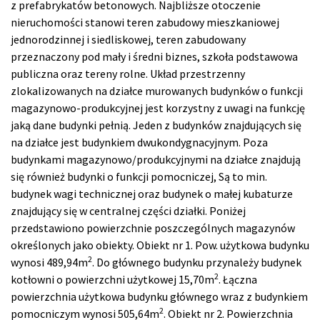
z prefabrykatów betonowych. Najbliższe otoczenie
nieruchomości stanowi teren zabudowy mieszkaniowej
jednorodzinnej i siedliskowej, teren zabudowany
przeznaczony pod mały i średni biznes, szkoła podstawowa
publiczna oraz tereny rolne. Układ przestrzenny
zlokalizowanych na działce murowanych budynków o funkcji
magazynowo-produkcyjnej jest korzystny z uwagi na funkcję
jaką dane budynki pełnią. Jeden z budynków znajdujących się
na działce jest budynkiem dwukondygnacyjnym. Poza
budynkami magazynowo/produkcyjnymi na działce znajdują
się również budynki o funkcji pomocniczej, Są to min.
budynek wagi technicznej oraz budynek o małej kubaturze
znajdujący się w centralnej części działki. Poniżej
przedstawiono powierzchnie poszczególnych magazynów
określonych jako obiekty. Obiekt nr 1. Pow. użytkowa budynku
2
wynosi 489,94m
. Do głównego budynku przynależy budynek
2
kotłowni o powierzchni użytkowej 15,70m
. Łączna
powierzchnia użytkowa budynku głównego wraz z budynkiem
2
pomocniczym wynosi 505,64m
. Obiekt nr 2. Powierzchnia