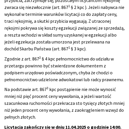
przybicia, zatrzymuje się; pozostałym licytantom rękojmię
1
zwraca się niezwłocznie (art. 867
§ 2 kpc ). Jeżeli nabywca nie
wykonał w terminie warunków licytacji co do zapłaty ceny,
traci rękojmię, a skutki przybicia wygasają. Z utraconej
rękojmi pokrywa się koszty egzekucji związanej ze sprzedażą,
a reszta wchodzi w skład sumy uzyskanej w egzekucji albo
jeżeli egzekucja została umorzona jest przelewana na
1
dochód Skarbu Państwa (art. 867
§ 3 kpc).
2
Zgodnie z art. 867
§ 4 kpc pełnomocnictwo do udziału w
przetargu powinno być stwierdzone dokumentem z
podpisem urzędowo poświadczonym, chyba że chodzi o
pełnomocnictwo udzielone adwokatowi lub radcy prawnemu.
3
Na podstawie art. 867
kpc postąpienie nie może wynosić
mniej niż pięć procent ceny wywołania, a jeżeli wartość
szacunkowa ruchomości przekracza sto tysięcy złotych mniej
niż jeden procent ceny wywołania, z zaokrągleniem wzwyż do
pełnych złotych.
Licytacja zakończy się w dniu 11.04.2025 o godzinie 14:00.