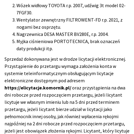
Wózek widłowy TOYOTA r.p. 2007, udźwig 3t model 02-
7FGF30.
Wentylator zewnętrzny FILTROWENT-FD r.p. 2021, z
nogami bez osprzętu.
Nagrzewnica DESA MASTER BV280E, r.p. 2004.
Myjka ciśnieniowa PORTOTECNICA, brak oznaczeń
daty produkcji itp.
Sprzedaż dokonywana jest w drodze licytacji elektronicznej.
Przystąpienie do przetargu wymaga założenia konta w
systemie teleinformatycznym obsługującym licytacje
elektroniczne dostępnym pod adresem
https://elicytacje.komornik.pl/
oraz przystąpienia na dwa
dni robocze przed rozpoczęciem przetargu, jeżeli licytant
licytuje we własnym imieniu lub na 5 dni przed terminem
przetargu, jeżeli licytant bierze udział w licytacji jako
pełnomocnik innej osoby, jak również wpłacenia rękojmi
najpóźniej na 2 dni robocze przed rozpoczęciem przetargu,
jeżeli jest obowiązek złożenia rękojmi. Licytant, który licytuje