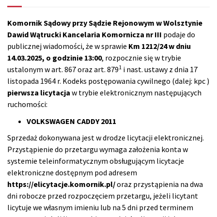
Komornik Sądowy przy Sądzie Rejonowym w Wolsztynie
Dawid Wątrucki Kancelaria Komornicza nr III
podaje do
publicznej wiadomości, że w sprawie
Km 1212/24
w dniu
14.03.2025, o godzinie 13:00
, rozpocznie się w trybie
1
ustalonym w art. 867 oraz art. 879
i nast. ustawy z dnia 17
listopada 1964 r. Kodeks postępowania cywilnego (dalej: kpc )
pierwsza licytacja
w trybie elektronicznym następujących
ruchomości:
VOLKSWAGEN CADDY 2011
Sprzedaż dokonywana jest w drodze licytacji elektronicznej.
Przystąpienie do przetargu wymaga założenia konta w
systemie teleinformatycznym obsługującym licytacje
elektroniczne dostępnym pod adresem
https://elicytacje.komornik.pl/
oraz przystąpienia na dwa
dni robocze przed rozpoczęciem przetargu, jeżeli licytant
licytuje we własnym imieniu lub na 5 dni przed terminem