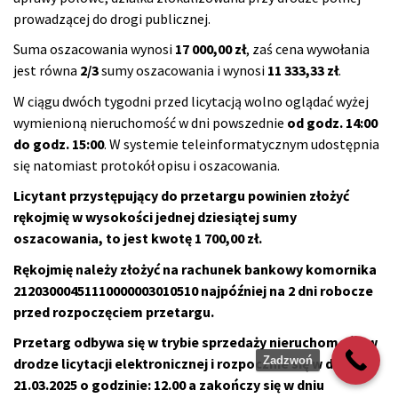
prowadzącej do drogi publicznej.
Suma oszacowania wynosi
17 000,00 zł
, zaś cena wywołania
jest równa
2/3
sumy oszacowania i wynosi
11 333,33 zł
.
W ciągu dwóch tygodni przed licytacją wolno oglądać wyżej
wymienioną nieruchomość w dni powszednie
od godz. 14:00
do godz. 15:00
. W systemie teleinformatycznym udostępnia
się natomiast protokół opisu i oszacowania.
Licytant przystępujący do przetargu powinien złożyć
rękojmię w wysokości jednej dziesiątej sumy
oszacowania, to jest kwotę 1 700,00 zł.
Rękojmię należy złożyć na rachunek bankowy komornika
21203000451110000003010510 najpóźniej na 2 dni robocze
przed rozpoczęciem przetargu.
Przetarg odbywa się w trybie sprzedaży nieruchomości w
Zadzwoń
drodze licytacji elektronicznej i rozpocznie się w dniu:
21.03.2025 o godzinie: 12.00 a zakończy się w dniu