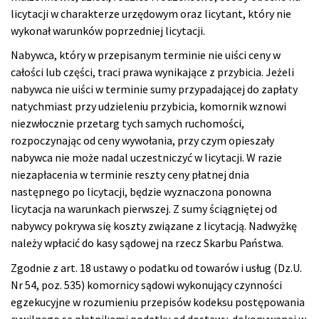
licytacji w charakterze urzędowym oraz licytant, który nie
wykonał warunków poprzedniej licytacji.
Nabywca, który w przepisanym terminie nie uiści ceny w
całości lub części, traci prawa wynikające z przybicia. Jeżeli
nabywca nie uiści w terminie sumy przypadającej do zapłaty
natychmiast przy udzieleniu przybicia, komornik wznowi
niezwłocznie przetarg tych samych ruchomości,
rozpoczynając od ceny wywołania, przy czym opieszały
nabywca nie może nadal uczestniczyć w licytacji. W razie
niezapłacenia w terminie reszty ceny płatnej dnia
następnego po licytacji, będzie wyznaczona ponowna
licytacja na warunkach pierwszej. Z sumy ściągniętej od
nabywcy pokrywa się koszty związane z licytacją. Nadwyżkę
należy wpłacić do kasy sądowej na rzecz Skarbu Państwa.
Zgodnie z art. 18 ustawy o podatku od towarów i usług (Dz.U.
Nr 54, poz. 535) komornicy sądowi wykonujący czynności
egzekucyjne w rozumieniu przepisów kodeksu postępowania
cywilnego są płatnikami podatku od dostawy, dokonywanej w