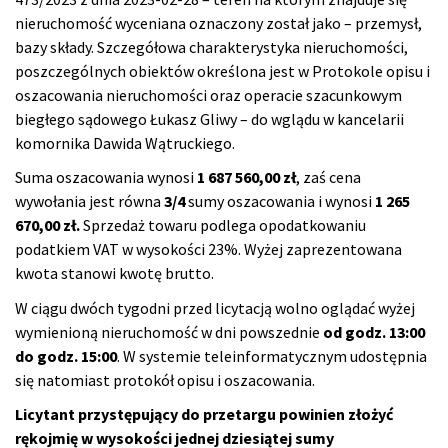
nieruchomość wyceniana oznaczony został jako – przemysł,
bazy składy. Szczegółowa charakterystyka nieruchomości,
poszczególnych obiektów określona jest w Protokole opisu i
oszacowania nieruchomości oraz operacie szacunkowym
biegłego sądowego Łukasz Gliwy – do wglądu w kancelarii
komornika Dawida Wątruckiego.
Suma oszacowania wynosi
1 687 560,00 zł
, zaś cena
wywołania jest równa
3/4
sumy oszacowania i wynosi
1 265
670,00 zł.
Sprzedaż towaru podlega opodatkowaniu
podatkiem VAT w wysokości 23%. Wyżej zaprezentowana
kwota stanowi kwotę brutto.
W ciągu dwóch tygodni przed licytacją wolno oglądać wyżej
wymienioną nieruchomość w dni powszednie
od godz. 13:00
do godz. 15:00
. W systemie teleinformatycznym udostępnia
się natomiast protokół opisu i oszacowania.
Licytant przystępujący do przetargu powinien złożyć
rękojmię w wysokości jednej dziesiątej sumy